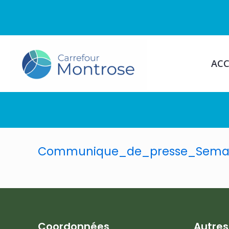
ACC
Communique_de_presse_Semai
Coordonnées
Autre