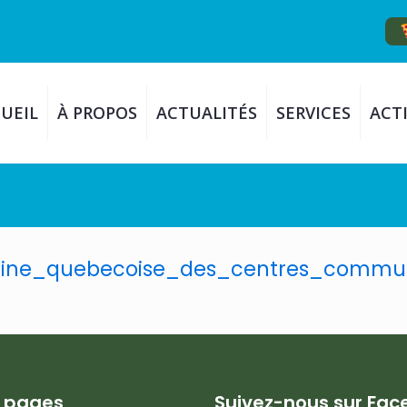
UEIL
À PROPOS
ACTUALITÉS
SERVICES
ACTI
ne_quebecoise_des_centres_communa
s pages
Suivez-nous sur Fa