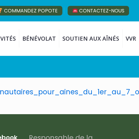
COMMANDEZ POPOTE
CONTACTEZ-NOUS
VITÉS
BÉNÉVOLAT
SOUTIEN AUX AÎNÉS
VVR
utaires_pour_aines_du_1er_au_7_o
Responsable de la
cebook