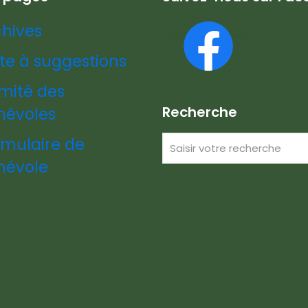
chives
te à suggestions
mité des
Recherche
névoles
rmulaire de
névole