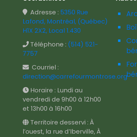
Adresse :
5350 Rue
Ar
Lafond, Montréal, (Québec)
Boî
H1X 2X2, Local 1.430
Co
Téléphone :
(514) 521-
bé
7757
Fo
Courriel :
bé
direction@carrefourmontrose.org
Horaire : Lundi au
vendredi de 9h00 à 12h00
et 13h00 à 16h00
Territoire desservi : À
l’ouest, la rue d’Iberville, À