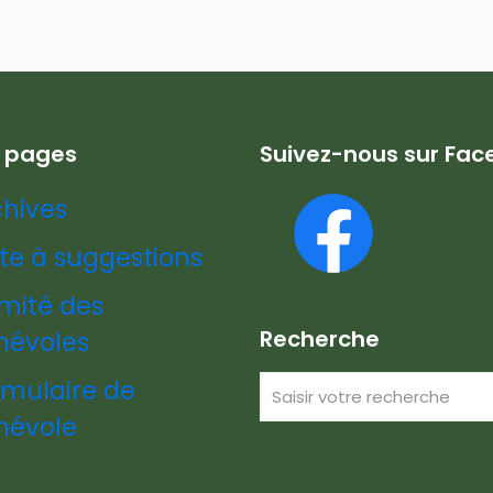
s pages
Suivez-nous sur Fa
chives
te à suggestions
mité des
Recherche
névoles
rmulaire de
névole