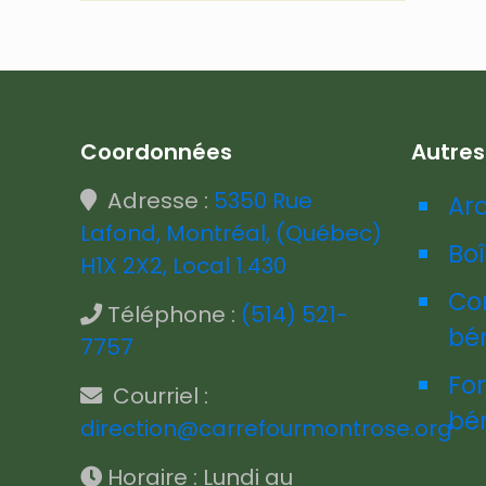
Coordonnées
Autre
Adresse :
5350 Rue
Ar
Lafond, Montréal, (Québec)
Boî
H1X 2X2, Local 1.430
Co
Téléphone :
(514) 521-
bé
7757
Fo
Courriel :
bé
direction@carrefourmontrose.org
Horaire : Lundi au