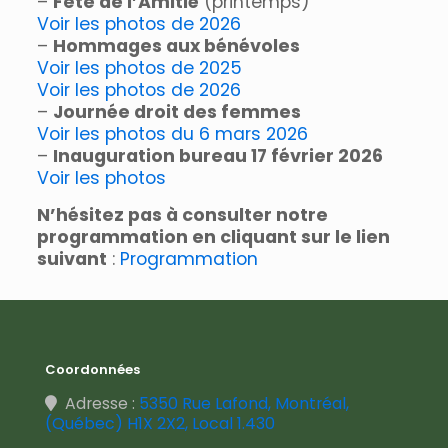
–
Fête de l’Amitié
(printemps)
Voir les photos de 2026
–
Hommages aux bénévoles
Voir les photos de 2025
Voir les photos de 2026
–
Journée droit des femmes
Voir les photos du 6 mars 2026
–
Inauguration bureau 17 février 2026
Voir les photos
N’hésitez pas à consulter notre
programmation en cliquant sur le lien
suivant
:
Programmation
Coordonnées
Adresse :
5350 Rue Lafond, Montréal,
(Québec) H1X 2X2, Local 1.430