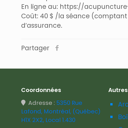
En ligne au: https://acupunctur
Coût: 40 $ /la séance (comptant
d’assurance.
Partager
Coordonnées
Autre
Adresse :
5350 Rue
Ar
Lafond, Montréal, (Québec)
Boî
H1X 2X2, Local 1.430