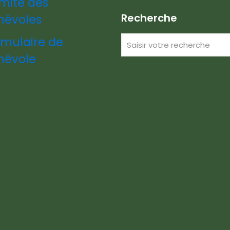
mité des
Recherche
névoles
rmulaire de
névole