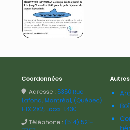
Coordonnées
Autre
Adresse :
5350 Rue
Ar
Lafond, Montréal, (Québec)
Boî
H1X 2X2, Local 1.430
Co
Téléphone :
(514) 521-
bé