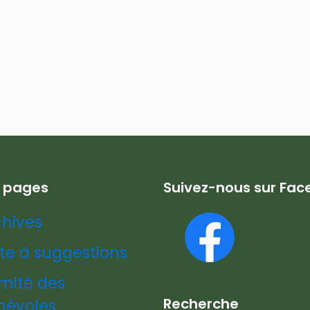
s pages
Suivez-nous sur Fa
chives
te à suggestions
mité des
Recherche
névoles