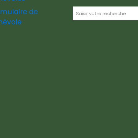
rmulaire de
névole