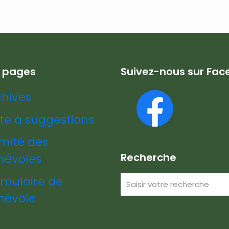
s pages
Suivez-nous sur Fa
chives
te à suggestions
mité des
Recherche
névoles
rmulaire de
névole