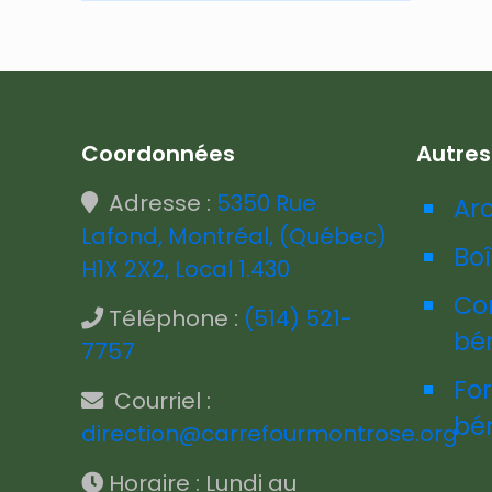
Coordonnées
Autre
Adresse :
5350 Rue
Ar
Lafond, Montréal, (Québec)
Boî
H1X 2X2, Local 1.430
Co
Téléphone :
(514) 521-
bé
7757
Fo
Courriel :
bé
direction@carrefourmontrose.org
Horaire : Lundi au