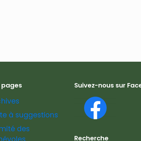
s pages
Suivez-nous sur Fa
chives
te à suggestions
mité des
Recherche
névoles