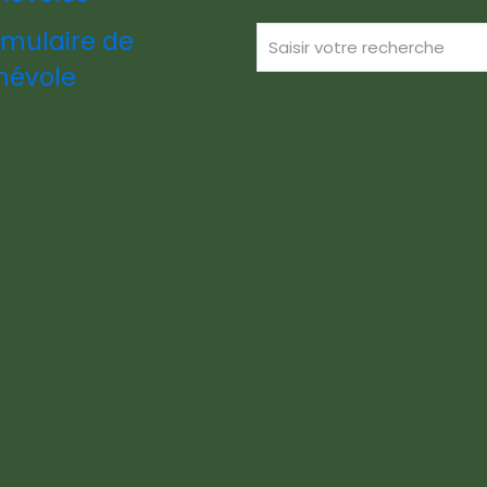
rmulaire de
névole