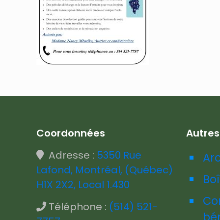
Coordonnées
Autre
Adresse :
5350 Rue
Ar
Lafond, Montréal, (Québec)
Boî
H1X 2X2, Local 1.430
Co
Téléphone :
(514) 521-
bé