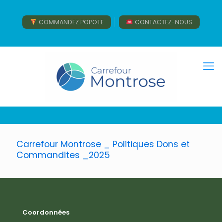
COMMANDEZ POPOTE
CONTACTEZ-NOUS
Carrefour Montrose _ Politiques Dons et
Commandites _2025
Coordonnées