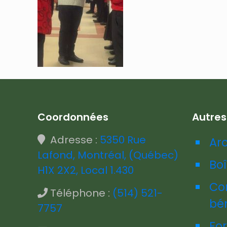
Coordonnées
Autre
Adresse :
5350 Rue
Ar
Lafond, Montréal, (Québec)
Boî
H1X 2X2, Local 1.430
Co
Téléphone :
(514) 521-
bé
7757
Fo