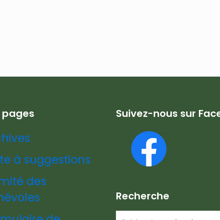
s pages
Suivez-nous sur Fa
chives
te à suggestions
mité des
Recherche
névoles
rmulaire de