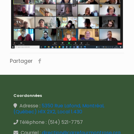
Partager
Coordonnées
Adresse :
5350 Rue Lafond, Montréal,
(Québec) H1X 2X2, Local 1.430
Téléphone :
(514) 521-7757
Courriel :
direction@carrefourmontrose.org