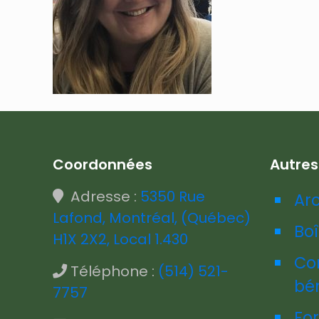
Coordonnées
Autre
Adresse :
5350 Rue
Ar
Lafond, Montréal, (Québec)
Boî
H1X 2X2, Local 1.430
Co
Téléphone :
(514) 521-
bé
7757
Fo