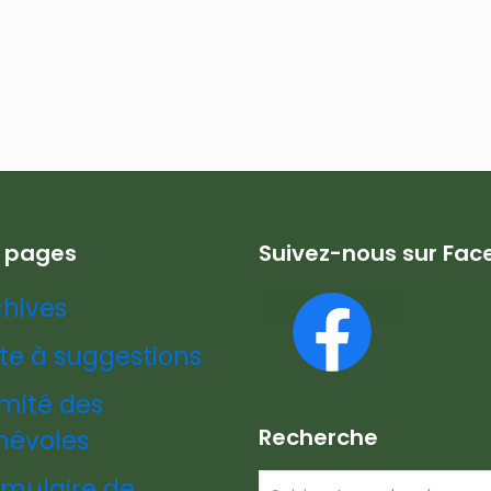
s pages
Suivez-nous sur Fa
chives
te à suggestions
mité des
Recherche
névoles
rmulaire de