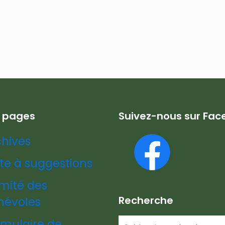
s pages
Suivez-nous sur Fa
chives
te à suggestions
mité des
Recherche
névoles
rmulaire de