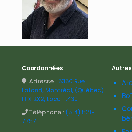
Coordonnées
Autre
Adresse :
5350 Rue
Ar
Lafond, Montréal, (Québec)
Boî
H1X 2X2, Local 1.430
Co
Téléphone :
(514) 521-
bé
7757
Fo