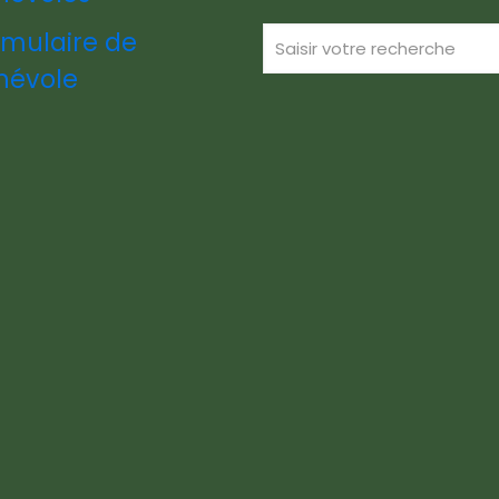
rmulaire de
névole