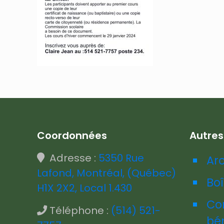
Coordonnées
Autre
Adresse :
5350 Rue
Ar
Lafond, Montréal, (Québec)
Boî
H1X 2X2, Local 1.430
Co
Téléphone :
(514) 521-
bé