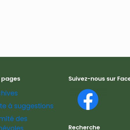
s pages
Suivez-nous sur Fa
chives
te à suggestions
mité des
Recherche
névoles