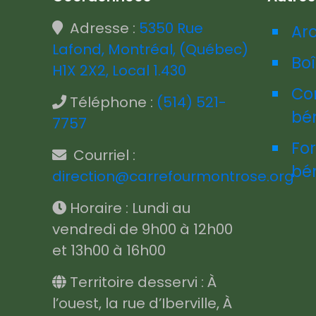
Adresse :
5350 Rue
Ar
Lafond, Montréal, (Québec)
Boî
H1X 2X2, Local 1.430
Co
Téléphone :
(514) 521-
bé
7757
Fo
Courriel :
bé
direction@carrefourmontrose.org
Horaire : Lundi au
vendredi de 9h00 à 12h00
et 13h00 à 16h00
Territoire desservi : À
l’ouest, la rue d’Iberville, À