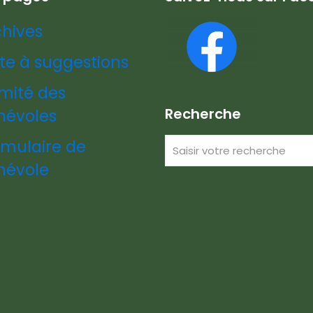
chives
te à suggestions
mité des
Recherche
névoles
rmulaire de
névole