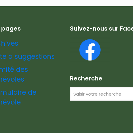
s pages
Suivez-nous sur Fa
chives
te à suggestions
mité des
Recherche
névoles
rmulaire de
névole