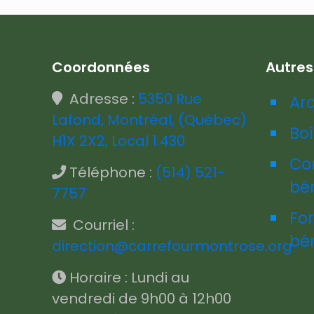
Coordonnées
Autre
Adresse :
5350 Rue
Ar
Lafond, Montréal, (Québec)
Boî
H1X 2X2, Local 1.430
Co
Téléphone :
(514) 521-
bé
7757
Fo
Courriel :
bé
direction@carrefourmontrose.org
Horaire : Lundi au
vendredi de 9h00 à 12h00