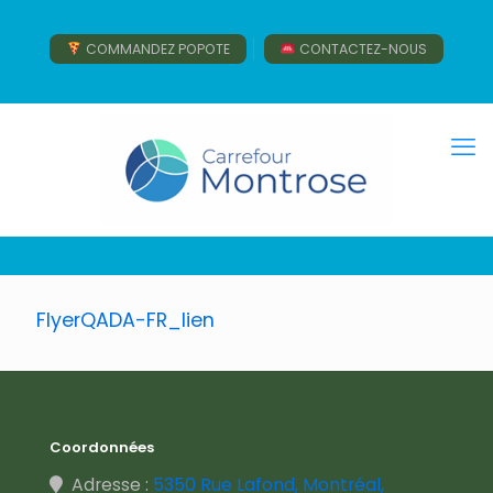
COMMANDEZ POPOTE
CONTACTEZ-NOUS
FlyerQADA-FR_lien
Coordonnées
Adresse :
5350 Rue Lafond, Montréal,