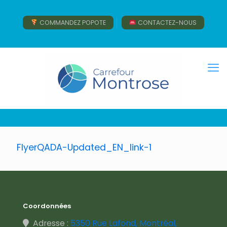
COMMANDEZ POPOTE
CONTACTEZ-NOUS
FlyerQADA-Updated_EN_link-1
Coordonnées
Adresse :
5350 Rue Lafond, Montréal,