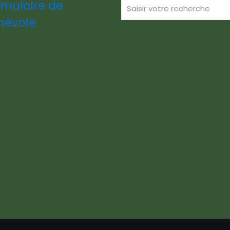
rmulaire de
névole