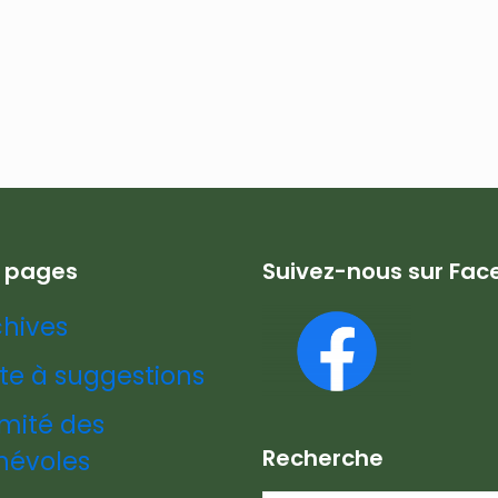
s pages
Suivez-nous sur Fa
chives
te à suggestions
mité des
Recherche
névoles