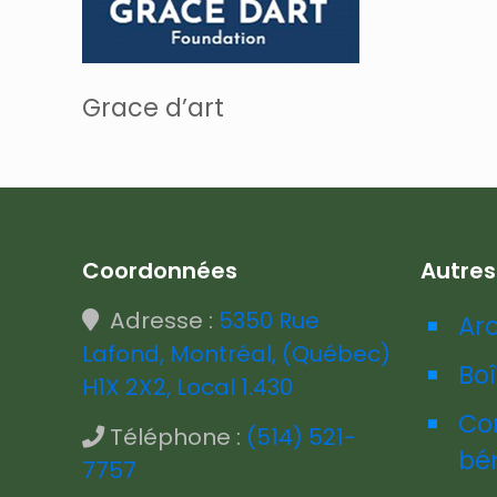
Grace d’art
Coordonnées
Autre
Adresse :
5350 Rue
Ar
Lafond, Montréal, (Québec)
Boî
H1X 2X2, Local 1.430
Co
Téléphone :
(514) 521-
bé
7757