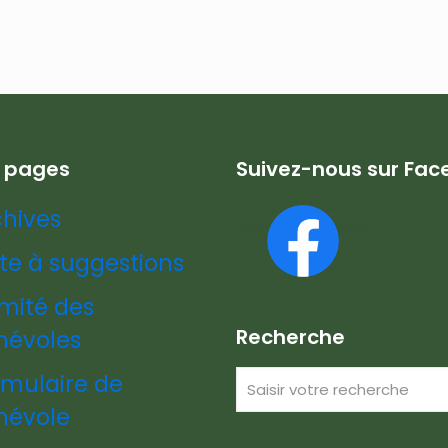
s pages
Suivez-nous sur Fa
chives
te à suggestions
mité des
Recherche
névoles
rmulaire de
névole