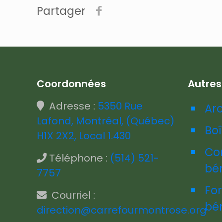
Partager
Coordonnées
Autre
Adresse :
5350 Rue
Ar
Lafond, Montréal, (Québec)
Boî
H1X 2X2, Local 1.430
Co
Téléphone :
(514) 521-
bé
7757
Fo
Courriel :
bé
direction@carrefourmontrose.org