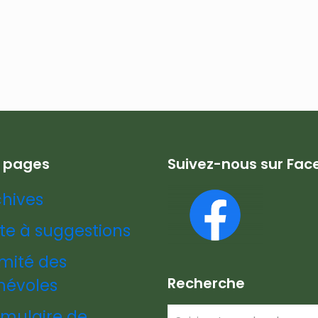
s pages
Suivez-nous sur Fa
chives
te à suggestions
mité des
Recherche
névoles
rmulaire de