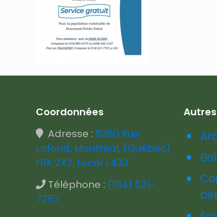
Coordonnées
Autre
Adresse :
5350 Rue
Ar
Lafond, Montréal, (Québec)
Boî
H1X 2X2, Local 1.430
Co
Téléphone :
(514) 521-
bé
7757
Fo