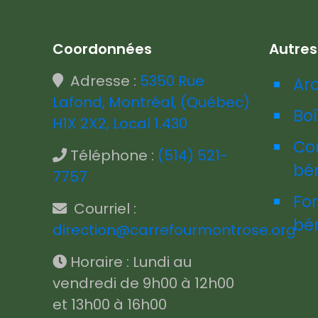
Coordonnées
Autre
Adresse :
5350 Rue
Ar
Lafond, Montréal, (Québec)
Boî
H1X 2X2, Local 1.430
Co
Téléphone :
(514) 521-
bé
7757
Fo
Courriel :
bé
direction@carrefourmontrose.org
Horaire : Lundi au
vendredi de 9h00 à 12h00
et 13h00 à 16h00