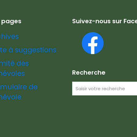
s pages
Suivez-nous sur Fa
chives
te à suggestions
mité des
Recherche
névoles
rmulaire de
névole