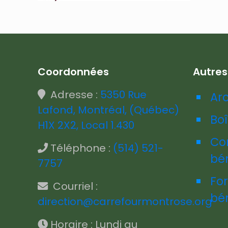
Coordonnées
Autre
Adresse :
5350 Rue
Ar
Lafond, Montréal, (Québec)
Boî
H1X 2X2, Local 1.430
Co
Téléphone :
(514) 521-
bé
7757
Fo
Courriel :
bé
direction@carrefourmontrose.org
Horaire : Lundi au