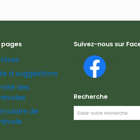
s pages
Suivez-nous sur Fa
chives
te à suggestions
mité des
Recherche
névoles
rmulaire de
névole