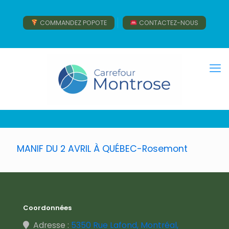
COMMANDEZ POPOTE
CONTACTEZ-NOUS
MANIF DU 2 AVRIL À QUÉBEC-Rosemont
Coordonnées
Adresse :
5350 Rue Lafond, Montréal,