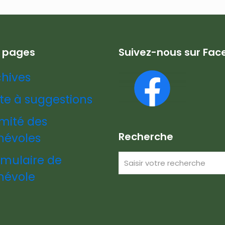
s pages
Suivez-nous sur Fa
chives
te à suggestions
mité des
Recherche
névoles
rmulaire de
névole