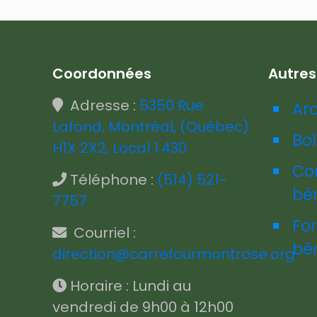
Coordonnées
Autre
Adresse :
5350 Rue
Ar
Lafond, Montréal, (Québec)
Boî
H1X 2X2, Local 1.430
Co
Téléphone :
(514) 521-
bé
7757
Fo
Courriel :
bé
direction@carrefourmontrose.org
Horaire : Lundi au
vendredi de 9h00 à 12h00