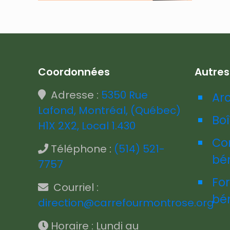
Coordonnées
Autre
Adresse :
5350 Rue
Ar
Lafond, Montréal, (Québec)
Boî
H1X 2X2, Local 1.430
Co
Téléphone :
(514) 521-
bé
7757
Fo
Courriel :
bé
direction@carrefourmontrose.org
Horaire : Lundi au