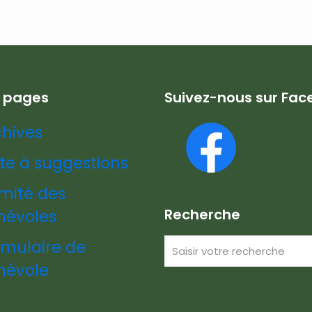
s pages
Suivez-nous sur Fa
chives
te à suggestions
mité des
Recherche
névoles
rmulaire de
névole