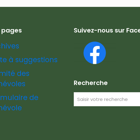
s pages
Suivez-nous sur Fa
chives
te à suggestions
mité des
Recherche
névoles
rmulaire de
névole