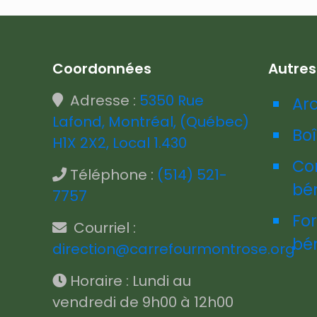
Coordonnées
Autre
Adresse :
5350 Rue
Ar
Lafond, Montréal, (Québec)
Boî
H1X 2X2, Local 1.430
Co
Téléphone :
(514) 521-
bé
7757
Fo
Courriel :
bé
direction@carrefourmontrose.org
Horaire : Lundi au
vendredi de 9h00 à 12h00