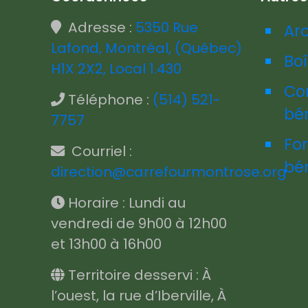
Adresse :
5350 Rue
Ar
Lafond, Montréal, (Québec)
Boî
H1X 2X2, Local 1.430
Co
Téléphone :
(514) 521-
bé
7757
Fo
Courriel :
bé
direction@carrefourmontrose.org
Horaire : Lundi au
vendredi de 9h00 à 12h00
et 13h00 à 16h00
Territoire desservi : À
l’ouest, la rue d’Iberville, À