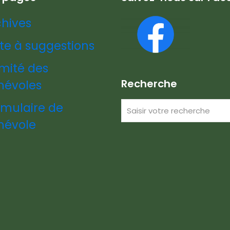
chives
te à suggestions
mité des
Recherche
névoles
rmulaire de
névole