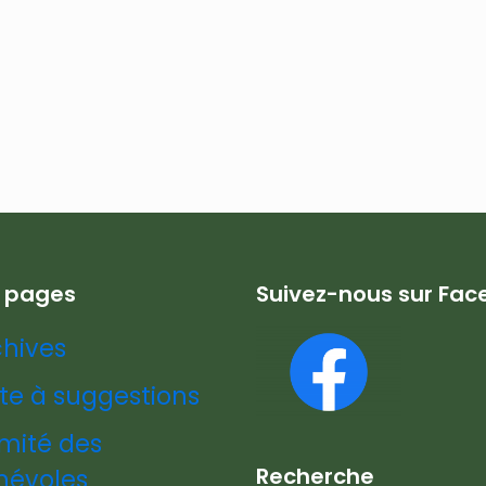
s pages
Suivez-nous sur Fa
chives
te à suggestions
mité des
Recherche
névoles