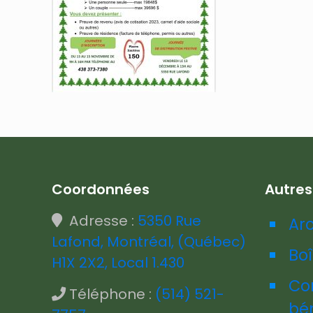
Coordonnées
Autre
Adresse :
5350 Rue
Ar
Lafond, Montréal, (Québec)
Boî
H1X 2X2, Local 1.430
Co
Téléphone :
(514) 521-
bé