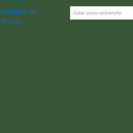
rmulaire de
névole