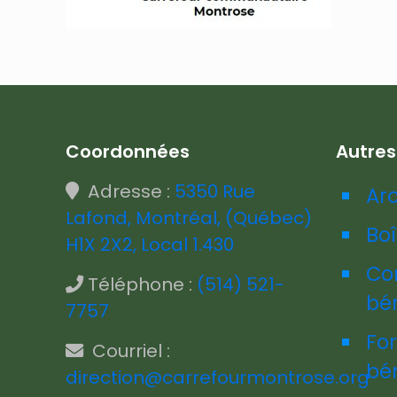
Coordonnées
Autre
Adresse :
5350 Rue
Ar
Lafond, Montréal, (Québec)
Boî
H1X 2X2, Local 1.430
Co
Téléphone :
(514) 521-
bé
7757
Fo
Courriel :
bé
direction@carrefourmontrose.org