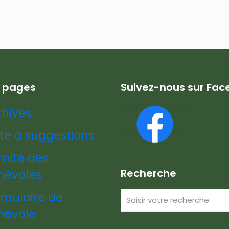
s pages
Suivez-nous sur Fa
chives
te à suggestions
mité des
Recherche
névoles
rmulaire de
névole