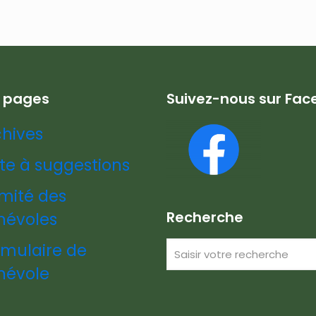
s pages
Suivez-nous sur Fa
chives
te à suggestions
mité des
Recherche
névoles
rmulaire de
névole