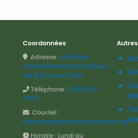
Coordonnées
Autre
Adresse :
5350 Rue
Ar
Lafond, Montréal, (Québec)
Boî
H1X 2X2, Local 1.430
Co
Téléphone :
(514) 521-
bé
7757
Fo
Courriel :
bé
direction@carrefourmontrose.org
Horaire : Lundi au