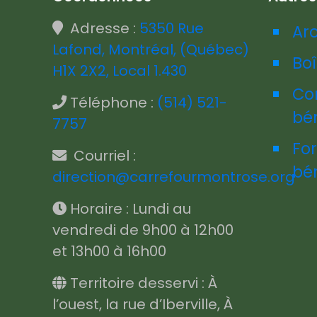
Adresse :
5350 Rue
Ar
Lafond, Montréal, (Québec)
Boî
H1X 2X2, Local 1.430
Co
Téléphone :
(514) 521-
bé
7757
Fo
Courriel :
bé
direction@carrefourmontrose.org
Horaire : Lundi au
vendredi de 9h00 à 12h00
et 13h00 à 16h00
Territoire desservi : À
l’ouest, la rue d’Iberville, À