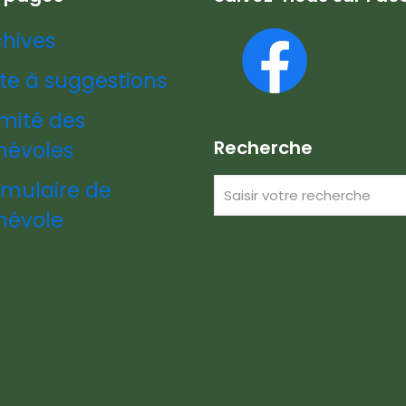
chives
te à suggestions
mité des
Recherche
névoles
rmulaire de
névole