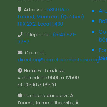
Adresse :
5350 Rue
Ar
Lafond, Montréal, (Québec)
Boî
H1X 2X2, Local 1.430
Co
Téléphone :
(514) 521-
bé
7757
Fo
Courriel :
bé
direction@carrefourmontrose.org
Horaire : Lundi au
vendredi de 9h00 à 12h00
et 13h00 à 16h00
Territoire desservi : À
l’ouest, la rue d’Iberville, À