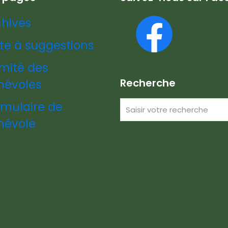
chives
te à suggestions
mité des
Recherche
névoles
rmulaire de
névole