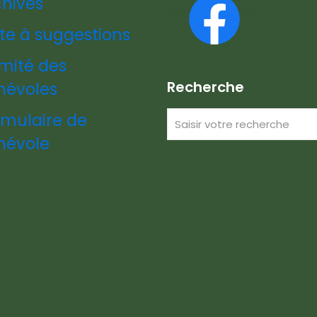
chives
te à suggestions
mité des
Recherche
névoles
rmulaire de
névole