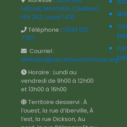
Adresse :
5350 Rue
Ar
Lafond, Montréal, (Québec)
Boî
H1X 2X2, Local 1.430
Co
Téléphone :
(514) 521-
bé
7757
Fo
Courriel :
bé
direction@carrefourmontrose.org
Horaire : Lundi au
vendredi de 9h00 à 12h00
et 13h00 à 16h00
Territoire desservi : À
l’ouest, la rue d’Iberville, À
l’est, la rue Dickson, Au