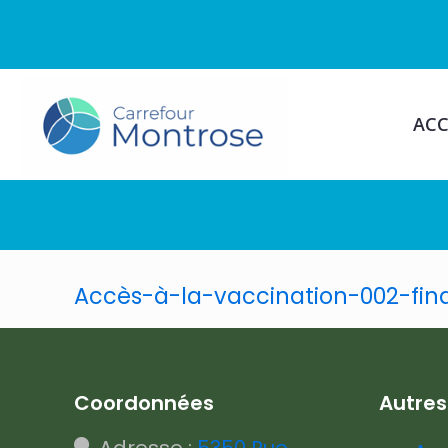
ACC
Accès-à-la-vaccination-002-fin
Coordonnées
Autre