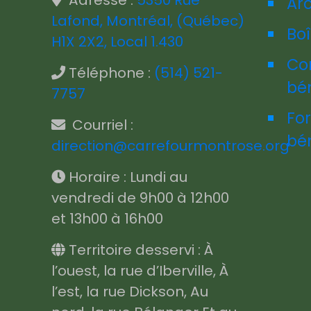
Adresse :
5350 Rue
Ar
Lafond, Montréal, (Québec)
Boî
H1X 2X2, Local 1.430
Co
Téléphone :
(514) 521-
bé
7757
Fo
Courriel :
bé
direction@carrefourmontrose.org
Horaire : Lundi au
vendredi de 9h00 à 12h00
et 13h00 à 16h00
Territoire desservi : À
l’ouest, la rue d’Iberville, À
l’est, la rue Dickson, Au