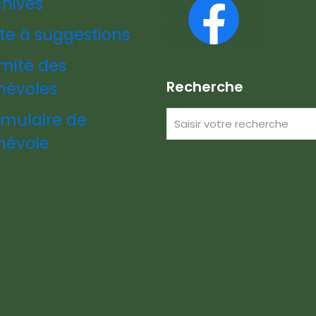
chives
te à suggestions
mité des
Recherche
névoles
rmulaire de
névole