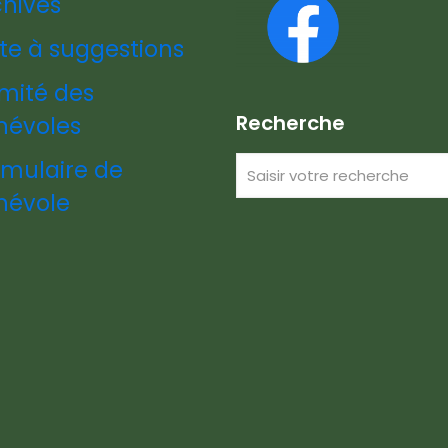
chives
te à suggestions
mité des
Recherche
névoles
rmulaire de
névole