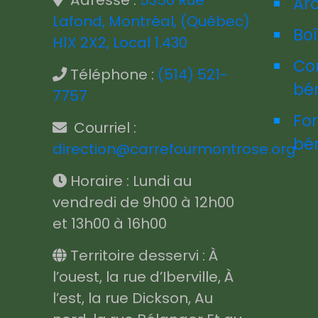
Adresse :
5350 Rue
Ar
Lafond, Montréal, (Québec)
Boî
H1X 2X2, Local 1.430
Co
Téléphone :
(514) 521-
bé
7757
Fo
Courriel :
bé
direction@carrefourmontrose.org
Horaire : Lundi au
vendredi de 9h00 à 12h00
et 13h00 à 16h00
Territoire desservi : À
l’ouest, la rue d’Iberville, À
l’est, la rue Dickson, Au