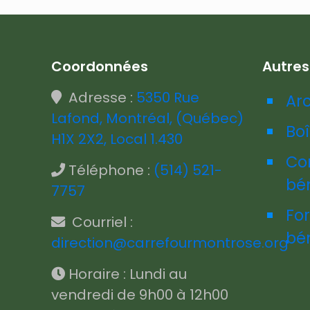
Coordonnées
Autre
Adresse :
5350 Rue
Ar
Lafond, Montréal, (Québec)
Boî
H1X 2X2, Local 1.430
Co
Téléphone :
(514) 521-
bé
7757
Fo
Courriel :
bé
direction@carrefourmontrose.org
Horaire : Lundi au
vendredi de 9h00 à 12h00