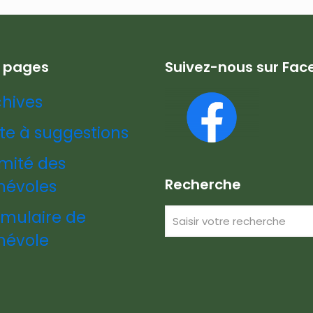
s pages
Suivez-nous sur Fa
chives
te à suggestions
mité des
Recherche
névoles
rmulaire de
névole