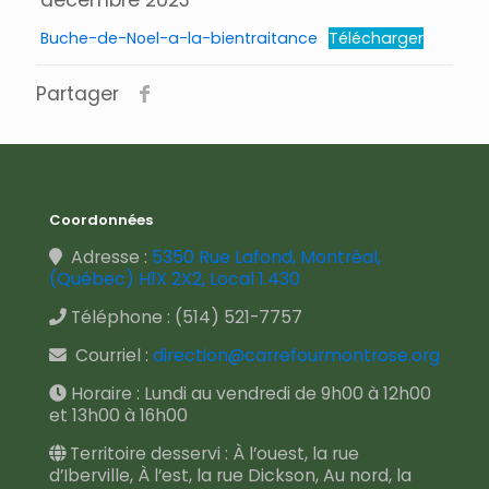
décembre 2023
Buche-de-Noel-a-la-bientraitance
Télécharger
Partager
Coordonnées
Adresse :
5350 Rue Lafond, Montréal,
(Québec) H1X 2X2, Local 1.430
Téléphone :
(514) 521-7757
Courriel :
direction@carrefourmontrose.org
Horaire : Lundi au vendredi de 9h00 à 12h00
et 13h00 à 16h00
Territoire desservi : À l’ouest, la rue
d’Iberville, À l’est, la rue Dickson, Au nord, la